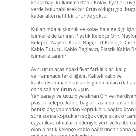
kablo bağı kullanılmaktadır Kolay, fiyatları uy
yerde bulunabilecek bir ürün olduğu gibi bug
kadar alternatif bir üründe yoktu.
Kullanımda alışkanlık ve kolay hale geldiği için 
isimlerle de tanınır. Plastik Kelepçe Örn. Naylo
Kelepçe, Naylon Kablo Bağı, Cırt Kelepçe, Cırt C
Kablo Tutucu, Kablo Bağlayıcı, Plastik Kablo Ba
isimlerle tanınır.
Aynı ürün arasındaki fiyat farklılıkları kalıp
ve
Hammade
farklılığıdır. Kaliteli kalıp ve
kaliteli
Hammade
kullanıldığında amaca daha 
daha sağlam ürün oluşur.
Yan sanayi ve ucuz diye alınan Çin ve merdiven 
plastik kelepçe kablo bağları, aslında kullanıld
henüz bağ yapmadan koptukları, bağladıktan 
süre sonra koptukları soğuk veya sıcak ortam
dayanıksız olmaları nedeniyle yerli ve kaliteli 
olan plastik kelepçe kablo bağlarından daha p