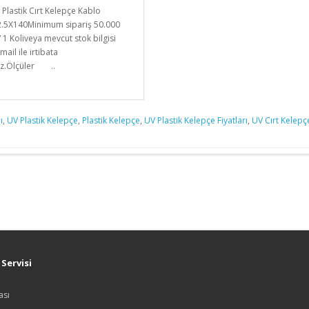
i Plastik Cırt Kelepçe Kablo
2.5X140Minimum sipariş 50.000
/ 1 Koliveya mevcut stok bilgisi
-mail ile irtibata
iz.Ölçüler ..
ı
,
UV Plastik Kelepçe
,
Plastik Kelepçe
,
UV Plastik Kelepçe Fiyatları
,
UV Cırt Kelepç
Servisi
ası