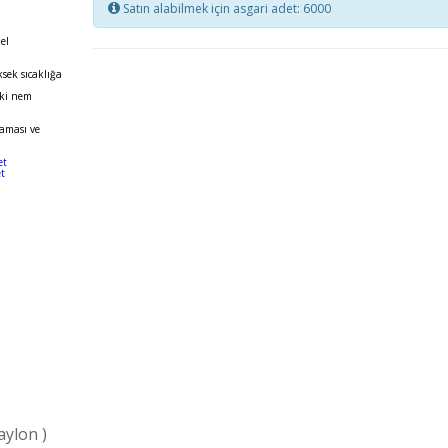
Satın alabilmek için asgari adet: 6000
.
el
sek sıcaklığa
aki nem
maması ve
et
t
aylon )