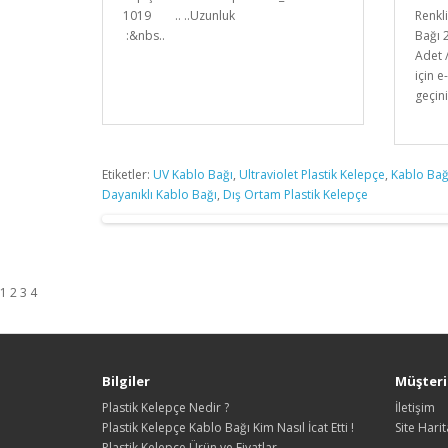
1019 .. ..Uzunluk
Renkl
:&nbs..
Bağı 
Adet 
için e
geçin
Etiketler:
UV Kablo Bağı
,
Ultraviolet Plastik Kelepçe
,
Kablo Bağ
Dayanıklı Kablo Bağı
,
Dış Ortam Plastik Kelepçe
1 2 3 4
Bilgiler
Müşteri 
Plastik Kelepçe Nedir ?
İletişim
Plastik Kelepçe Kablo Bağı Kim Nasıl İcat Etti !
Site Harit
Plastik Kelepçe Ürün ve Fiyatlar