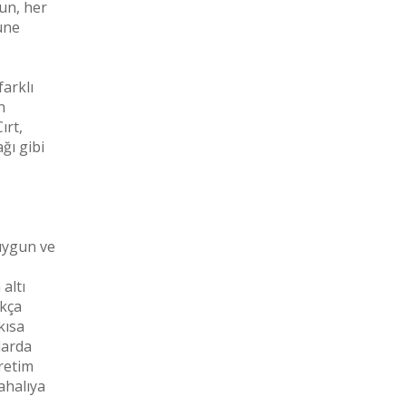
gun, her
üne
farklı
n
ırt,
ğı gibi
uygun ve
altı
ıkça
kısa
larda
üretim
ahalıya