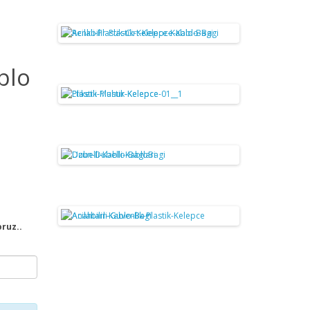
blo
oruz..