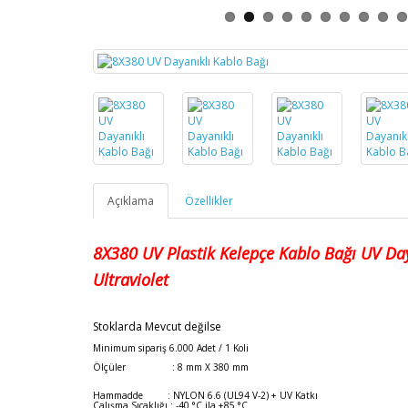
Açıklama
Özellikler
8X380
UV Plastik Kelepçe Kablo Bağı
UV Day
Ultraviolet
Stoklarda Mevcut değilse
Minimum sipariş 6.000 Adet / 1 Koli
Ölçüler : 8 mm X 380 mm
Hammadde : NYLON 6.6 (UL94 V-2) + UV Katkı
Çalışma Sıcaklığı : -40 °C ila +85 °C