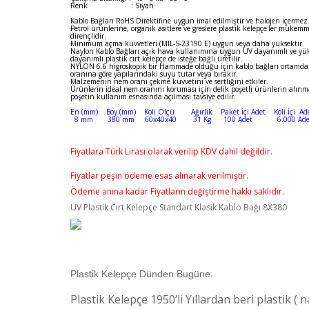
Renk : Siyah
Kablo Bağları RoHS Direktifine uygun imal edilmiştir ve halojen içermez
Petrol ürünlerine, organik asitlere ve greslere plastik kelepçe'ler mükemm
dirençlidir.
Minimum açma kuvvetleri (MIL-S-23190 E) uygun veya daha yüksektir.
Naylon Kablo Bağları açık hava kullanımına uygun UV dayanımlı ve yük
dayanımlı plastik cırt kelepçe de isteğe bağlı üretilir.
NYLON 6.6 higroskopik bir Hammade olduğu için kablo bağları ortamd
oranına göre yapılarındaki suyu tutar veya bırakır.
Malzemenin nem oranı çekme kuvvetini ve sertliğini etkiler.
Ürünlerin ideal nem oranını koruması için delik poşetli ürünlerin alın
poşetin kullanım esnasında açılması tavsiye edilir.
En (mm) Boy (mm) Koli Ölçü Ağırlık Paket İçi Adet Koli İçi Ad
8 mm 380 mm 60x40x40 31 Kg 100 Adet 6.000 Ade
Fiyatlara Türk Lirası olarak verilip KDV dahil değildir.
Fiyatlar peşin ödeme esas alınarak verilmiştir.
Ödeme anına kadar Fiyatların değiştirme hakkı saklıdır.
UV Plastik Cırt Kelepçe Standart Klasik Kablo Bağı 8X380
Plastik Kelepçe Dünden Bugüne.
Plastik Kelepçe 1950‘li Yıllardan beri plastik ( n