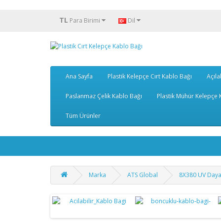
TL
Para Birimi
Dil
Ana Sayfa
Plastik Kelepçe Cırt Kablo Bağı
Açıla
Paslanmaz Çelik Kablo Bağı
Plastik Mühür Kelepçe K
Tüm Ürünler
Marka
ATS Global
8X380 UV Dayan