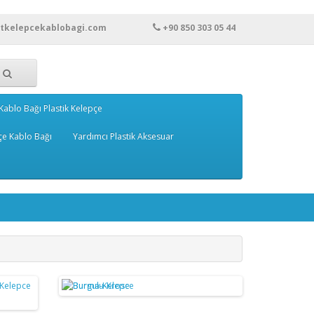
rtkelepcekablobagi.com
+90 850 303 05 44
Kablo Bağı Plastik Kelepçe
çe Kablo Bağı
Yardımcı Plastik Aksesuar