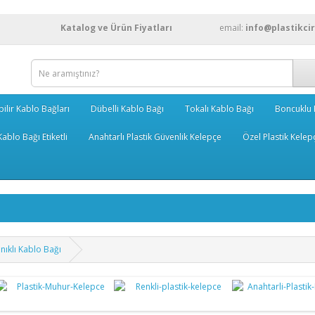
Katalog ve Ürün Fiyatları
email:
info@plastikci
bilir Kablo Bağları
Dübelli Kablo Bağı
Tokalı Kablo Bağı
Boncuklu 
ablo Bağı Etiketli
Anahtarlı Plastik Güvenlik Kelepçe
Özel Plastik Kelep
ıklı Kablo Bağı