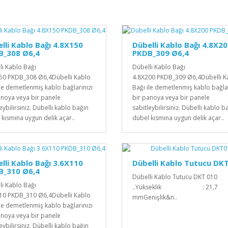
lli Kablo Bağı 4.8X150
Dübelli Kablo Bağı 4.8X2
B_308 Ø6,4
PKDB_309 Ø6,4
li Kablo Bağı
Dübelli Kablo Bağı
50 PKDB_308 Ø6,4Dübelli Kablo
4.8X200 PKDB_309 Ø6,4Dübelli K
ile demetlenmiş kablo bağlarınızı
Bağı ile demetlenmiş kablo bağlar
anoya veya bir panele
bir panoya veya bir panele
eybilirsiniz. Dübelli kablo bağın
sabitleybilirsiniz. Dübelli kablo b
 kısmına uygun delik açar..
dübel kısmına uygun delik açar..
lli Kablo Bağı 3.6X110
Dübelli Kablo Tutucu DK
B_310 Ø6,4
Dübelli Kablo Tutucu DKT 010 .
li Kablo Bağı
..Yükseklik : 21,7
10 PKDB_310 Ø6,4Dübelli Kablo
mmGenişlik&n..
ile demetlenmiş kablo bağlarınızı
anoya veya bir panele
eybilirsiniz. Dübelli kablo bağın