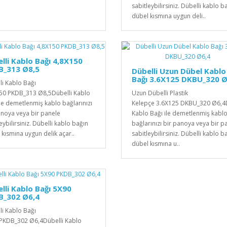
sabitleybilirsiniz. Dübelli kablo b
dübel kısmına uygun deli..
lli Kablo Bağı 4,8X150
B_313 Ø8,5
Dübelli Uzun Dübel Kablo
Bağı 3.6X125 DKBU_320 Ø
li Kablo Bağı
50 PKDB_313 Ø8,5Dübelli Kablo
Uzun Dübelli Plastik
ile demetlenmiş kablo bağlarınızı
Kelepçe 3.6X125 DKBU_320 Ø6,4D
anoya veya bir panele
Kablo Bağı ile demetlenmiş kabl
eybilirsiniz. Dübelli kablo bağın
bağlarınızı bir panoya veya bir p
 kısmına uygun delik açar..
sabitleybilirsiniz. Dübelli kablo b
dübel kısmına u..
lli Kablo Bağı 5X90
B_302 Ø6,4
li Kablo Bağı
PKDB_302 Ø6,4Dübelli Kablo