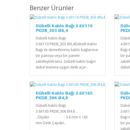
Benzer Ürünler
Dübelli Kablo Bağı 3.6X110
Dübe
PKDB_303 Ø6,4
PKD
Dübelli Kablo Bağı
Dübel
3.6X110 PKDB_303 Ø6,4Dübelli Kablo
4.8X1
Bağı ile demetlenmiş kablo bağlarınızı
Bağı 
bir panoya veya bir panele
bir p
sabitleybilirsiniz. Dübelli kablo bağın
sabitl
dübel kısmına uygun delik açar..
dübel
Dübelli Kablo Bağı 3.6X165
Dübe
PKDB_306 Ø4,8
PKD
Dübelli Kablo Bağı
Dübel
3.6X165 PKDB_306 Ø4,8 ..
3.6X1
..Ölçüler : 3.6 mm X 165
Bağı 
mm Delik Çapı&n..
bir p
sabitl