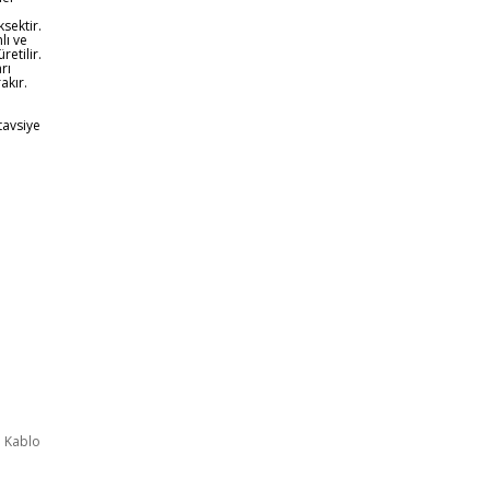
sektir.
lı ve
retilir.
rı
akır.
tavsiye
i Kablo