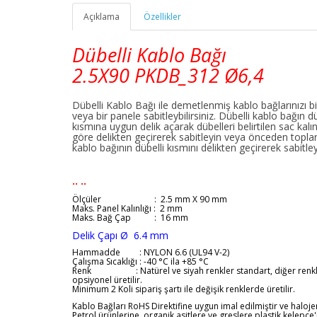
Açıklama
Özellikler
Dübelli Kablo Bağı
2.5X90
PKDB_312
Ø6,4
Dübelli Kablo Bağı ile demetlenmiş kablo bağlarınızı b
veya bir panele sabitleybilirsiniz. Dübelli kablo bağın d
kısmına uygun delik açarak dübelleri belirtilen sac kalın
göre delikten geçirerek sabitleyin veya önceden topl
kablo bağının dübelli kısmını delikten geçirerek sabitle
.. ..
Ölçüler
: 2.5 mm X 90 mm
Maks. Panel Kalınlığı : 2 mm
Maks. Bağ Çap : 16 mm
Delik Çapı
Ø
6.4
mm
Hammadde : NYLON 6.6 (UL94 V-2)
Çalışma Sıcaklığı : -40 °C ila +85 °C
Renk : Natürel ve siyah renkler standart, diğer renkl
opsiyonel üretilir.
Minimum 2 Koli sipariş şartı ile değişik renklerde üretilir.
Kablo Bağları RoHS Direktifine uygun imal edilmiştir ve haloj
Petrol ürünlerine, organik asitlere ve greslere plastik kelepçe'