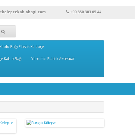
rtkelepcekablobagi.com
+90 850 303 05 44
Kablo Bağı Plastik Kelepçe
çe Kablo Bağı
Yardımcı Plastik Aksesuar