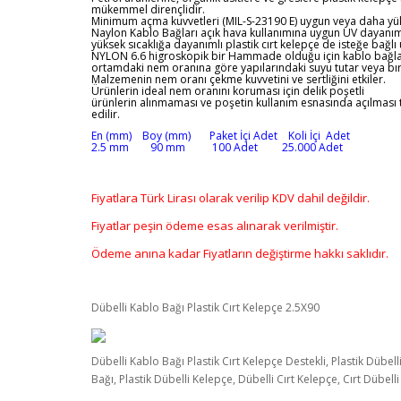
mükemmel dirençlidir.
Minimum açma kuvvetleri (MIL-S-23190 E) uygun veya daha yük
Naylon Kablo Bağları açık hava kullanımına uygun UV dayanım
yüksek sıcaklığa dayanımlı plastik cırt kelepçe de isteğe bağlı ü
NYLON 6.6 higroskopik bir Hammade olduğu için kablo bağla
ortamdaki nem oranına göre yapılarındaki suyu tutar veya bır
Malzemenin nem oranı çekme kuvvetini ve sertliğini etkiler.
Ürünlerin ideal nem oranını koruması için delik poşetli
ürünlerin alınmaması ve poşetin kullanım esnasında açılması 
edilir.
En (mm) Boy (mm) Paket İçi Adet Koli İçi Adet
2.5 mm 90 mm 100 Adet 25.000 Adet
Fiyatlara Türk Lirası olarak verilip KDV dahil değildir.
Fiyatlar peşin ödeme esas alınarak verilmiştir.
Ödeme anına kadar Fiyatların değiştirme hakkı saklıdır.
Dübelli Kablo Bağı Plastik Cırt Kelepçe 2.5X90
Dübelli Kablo Bağı Plastik Cırt Kelepçe Destekli, Plastik Dübell
Bağı, Plastik Dübelli Kelepçe, Dübelli Cırt Kelepçe, Cırt Dübelli