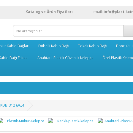
Katalog ve Ürün Fiyatları
email:
info@plastikci
bilir Kablo Bağları
Dübelli Kablo Bağı
Tokalı Kablo Bağı
Boncuklu 
ablo Bağı Etiketli
Anahtarlı Plastik Güvenlik Kelepçe
Özel Plastik Kelep
 PKDB_312 Ø6,4