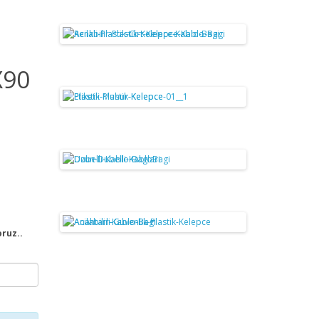
X90
oruz..