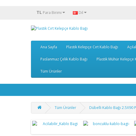
TL
Para Birimi
Dil
Ana Sayfa
Plastik Kelepçe Cırt Kablo Bağı
Açıla
Paslanmaz Çelik Kablo Bağı
Plastik Mühür Kelepçe K
Tüm Ürünler
Tüm Ürünler
Dübelli Kablo Bağı 2.5X90