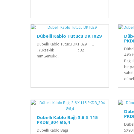
Dübelli Kablo Tutucu DKT029
Dübe
PKD
Dübelli Kablo Tutucu DKT 029 ..
Dübel
..Yükseklik : 32
4.8X1
mmGenişlik ..
Bağı 
bir p
sabitl
dübel
Dübe
PKD
Dübelli Kablo Bağı 3.6 X 115
PKDB_304 Ø6,4
Dübel
Dübelli Kablo Bağı
5X90 