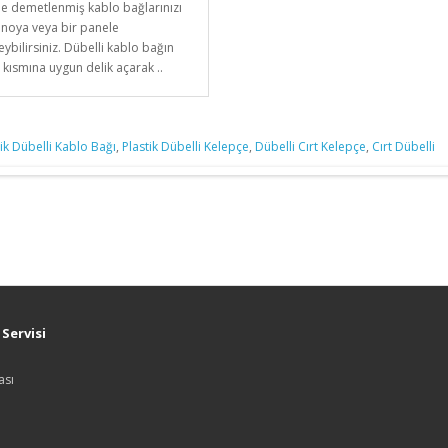
ile demetlenmiş kablo bağlarınızı
anoya veya bir panele
eybilirsiniz. Dübelli kablo bağın
 kısmına uygun delik açarak ..
tik Dübelli Kablo Bağı
,
Plastik Dübelli Kelepçe
,
Dübelli Cırt Kelepçe
,
Cırt Dübelli
Servisi
ası