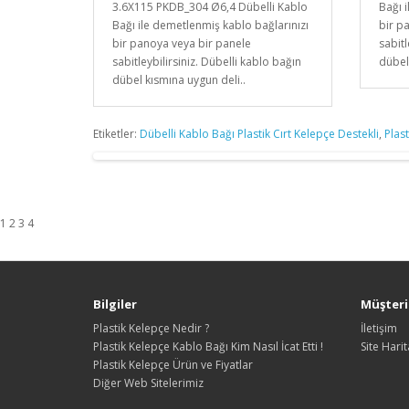
3.6X115 PKDB_304 Ø6,4 Dübelli Kablo
Bağı 
Bağı ile demetlenmiş kablo bağlarınızı
bir p
bir panoya veya bir panele
sabitl
sabitleybilirsiniz. Dübelli kablo bağın
dübel
dübel kısmına uygun deli..
Etiketler:
Dübelli Kablo Bağı Plastik Cırt Kelepçe Destekli
,
Plas
1 2 3 4
Bilgiler
Müşteri 
Plastik Kelepçe Nedir ?
İletişim
Plastik Kelepçe Kablo Bağı Kim Nasıl İcat Etti !
Site Harit
Plastik Kelepçe Ürün ve Fiyatlar
Diğer Web Sitelerimiz