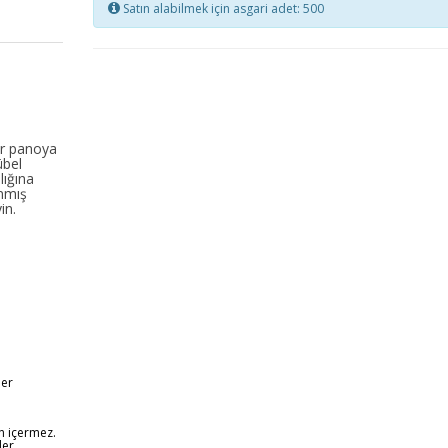
Satın alabilmek için asgari adet: 500
ir panoya
übel
lığına
anmış
yin.
er
en içermez.
ler