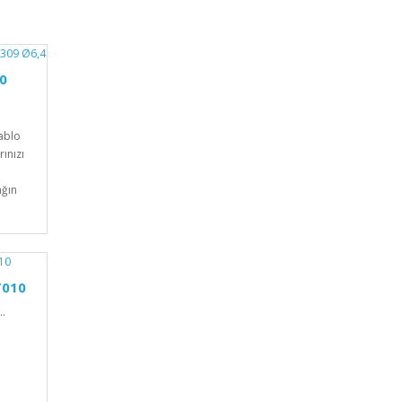
00
ablo
ınızı
ağın
T010
.