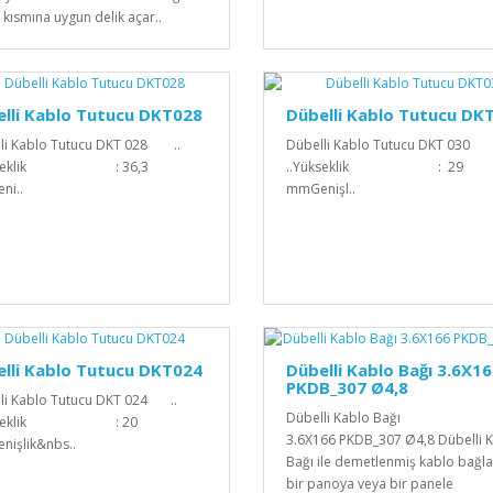
 kısmına uygun delik açar..
lli Kablo Tutucu DKT028
Dübelli Kablo Tutucu DK
li Kablo Tutucu DKT 028 ..
Dübelli Kablo Tutucu DKT 030 .
ükseklik : 36,3
..Yükseklik : 29
ni..
mmGenişl..
lli Kablo Tutucu DKT024
Dübelli Kablo Bağı 3.6X1
PKDB_307 Ø4,8
li Kablo Tutucu DKT 024 ..
Dübelli Kablo Bağı
ükseklik : 20
3.6X166 PKDB_307 Ø4,8 Dübelli 
işlik&nbs..
Bağı ile demetlenmiş kablo bağlar
bir panoya veya bir panele