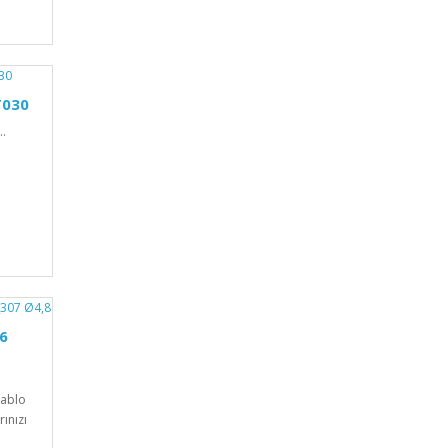
T030
.
66
Kablo
ınızı