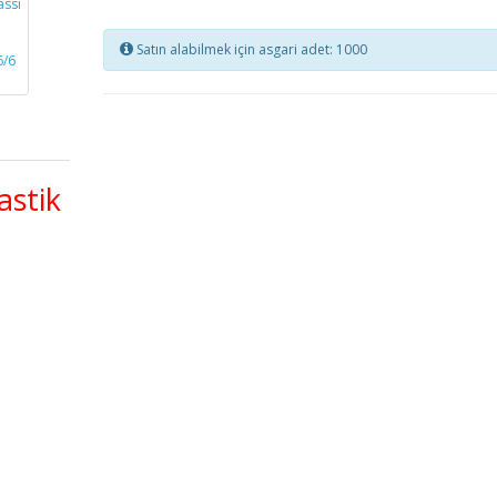
Satın alabilmek için asgari adet: 1000
astik