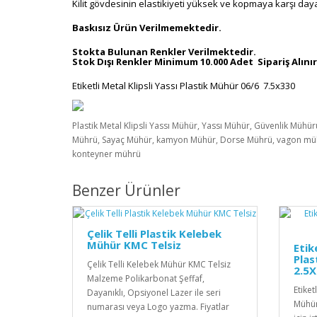
Kilit gövdesinin elastikiyeti yüksek ve kopmaya karşı daya
Baskısız Ürün Verilmemektedir.
Stokta Bulunan Renkler Verilmektedir.
Stok Dışı Renkler Minimum 10.000 Adet Sipariş Alınır
Etiketli Metal Klipsli Yassı Plastik Mühür 06/6 7.5x330
Plastik Metal Klipsli Yassı Mühür, Yassı Mühür, Güvenlik Mühür
Mührü, Sayaç Mühür, kamyon Mühür, Dorse Mührü, vagon mü
konteyner mührü
Benzer Ürünler
Çelik Telli Plastik Kelebek
Mühür KMC Telsiz
Etik
Plas
Çelik Telli Kelebek Mühür KMC Telsiz
2.5
Malzeme Polikarbonat Şeffaf,
Etike
Dayanıklı, Opsiyonel Lazer ile seri
Mühür
numarası veya Logo yazma. Fiyatlar