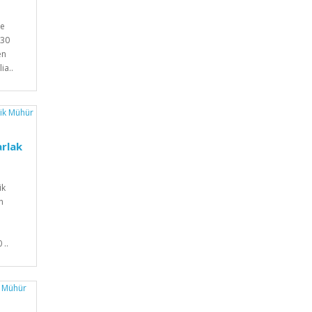
ve
330
en
ia..
arlak
ik
n
 ..