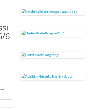
ssı
6/6
oruz..