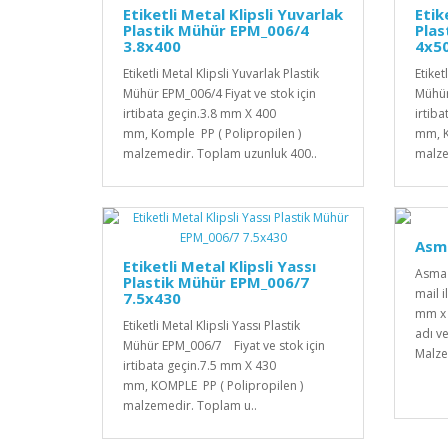
Etiketli Metal Klipsli Yuvarlak
Etik
Plastik Mühür EPM_006/4
Plas
3.8x400
4x5
Etiketli Metal Klipsli Yuvarlak Plastik
Etiket
Mühür EPM_006/4 Fiyat ve stok için
Mühür
irtibata geçin.3.8 mm X 400
irtib
mm, Komple PP ( Polipropilen )
mm, K
malzemedir. Toplam uzunluk 400..
malze
Asm
Etiketli Metal Klipsli Yassı
Asma 
Plastik Mühür EPM_006/7
mail i
7.5x430
mm x 
Etiketli Metal Klipsli Yassı Plastik
adı v
Mühür EPM_006/7 Fiyat ve stok için
Malzem
irtibata geçin.7.5 mm X 430
mm, KOMPLE PP ( Polipropilen )
malzemedir. Toplam u..