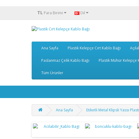
TL
Para Birimi
Dil
Ana Sayfa
Plastik Kelepçe Cırt Kablo Bağı
Açıla
Paslanmaz Çelik Kablo Bağı
Plastik Mühür Kelepçe K
Tüm Ürünler
Ana Sayfa
Etiketli Metal Klipsli Yassı Pl