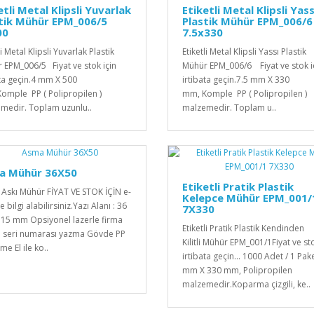
etli Metal Klipsli Yuvarlak
Etiketli Metal Klipsli Yass
tik Mühür EPM_006/5
Plastik Mühür EPM_006/6
00
7.5x330
li Metal Klipsli Yuvarlak Plastik
Etiketli Metal Klipsli Yassı Plastik
 EPM_006/5 Fiyat ve stok için
Mühür EPM_006/6 Fiyat ve stok i
ata geçin.4 mm X 500
irtibata geçin.7.5 mm X 330
omple PP ( Polipropilen )
mm, Komple PP ( Polipropilen )
medir. Toplam uzunlu..
malzemedir. Toplam u..
a Mühür 36X50
Etiketli Pratik Plastik
Askı Mühür FİYAT VE STOK İÇİN e-
Kelepce Mühür EPM_001/
le bilgi alabilirsiniz.Yazı Alanı : 36
7X330
15 mm Opsiyonel lazerle firma
Etiketli Pratik Plastik Kendinden
e seri numarası yazma Gövde PP
Kilitli Mühür EPM_001/1Fiyat ve sto
e El ile ko..
irtibata geçin... 1000 Adet / 1 Pake
mm X 330 mm, Polipropilen
malzemedir. Koparma çizgili, ke..