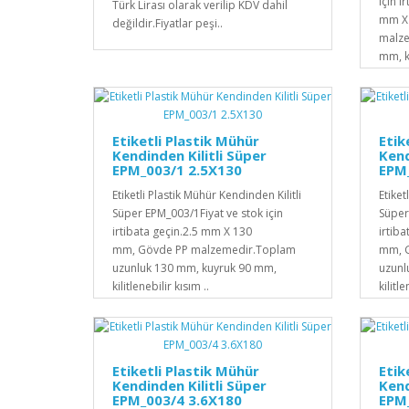
için i
Türk Lirası olarak verilip KDV dahil
mm X
değildir.Fiyatlar peşi..
malze
mm, k
Etiketli Plastik Mühür
Etik
Kendinden Kilitli Süper
Kend
EPM_003/1 2.5X130
EPM
Etiketli Plastik Mühür Kendinden Kilitli
Etiket
Süper EPM_003/1Fiyat ve stok için
Süper
irtibata geçin.2.5 mm X 130
irtib
mm, Gövde PP malzemedir.Toplam
mm, 
uzunluk 130 mm, kuyruk 90 mm,
uzunl
kilitlenebilir kısım ..
kilitle
Etiketli Plastik Mühür
Etik
Kendinden Kilitli Süper
Kend
EPM_003/4 3.6X180
EPM