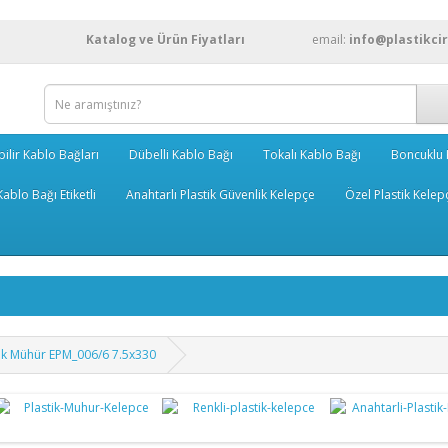
Katalog ve Ürün Fiyatları
email:
info@plastikci
bilir Kablo Bağları
Dübelli Kablo Bağı
Tokalı Kablo Bağı
Boncuklu 
ablo Bağı Etiketli
Anahtarlı Plastik Güvenlik Kelepçe
Özel Plastik Kelep
astik Mühür EPM_006/6 7.5x330