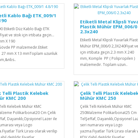
etli Kablo Bağı ETK_009/1
190
Etiketli Metal Klipsli Yuv
Plastik Mühür EPM_006/0
90 Etiketli Düz Kablo Bağı ETK
2.3x240
iyat ve stok için irtibata geçin...
Etiketli Metal Klipsli Yuvarlak Plast
 mm X 190
Mühür EPM_006/0 2,3X240Fiyat ve
övde PP malzemedir.Etiket
için irtibata geçin.2.3 mm X 240
 27 mm X 13 mmToplam uzunluk
mm, Komple PP ( Polipropilen )
mm,&nbs..
malzemedir. Toplam uzun..
k Telli Plastik Kelebek
Çelik Telli Plastik Kelebe
ür KMC 200
Mühür KMC 250
 Telli Kelebek Mühür KMC
Çelik Telli Kelebek Mühür KMC
lzeme Polikarbonat20 Cm Çelik
250Malzeme Polikarbonat25 Cm 
ffaf, Dayanıklı,Opsiyonel Lazer ile
TelŞeffaf, Dayanıklı,Opsiyonel Laz
numarası veya Logo
seri numarası veya Logo
Fiyatlar Türk Lirası olarak verilip
yazma.Fiyatlar Türk Lirası olarak v
hil değildir.Fiyatlar ..
KDV dahil değildir.Fiyatlar ..