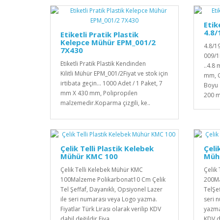
Etik
4.8/
Etiketli Pratik Plastik
Kelepce Mühür EPM_001/2
4.8/1
7X430
009/1F
Etiketli Pratik Plastik Kendinden
..4.8
Kilitli Mühür EPM_001/2Fiyat ve stok için
mm, G
irtibata geçin... 1000 Adet / 1 Paket, 7
Boyu
mm X 430 mm, Polipropilen
200 
malzemedir. Koparma çizgili, ke..
Çelik Telli Plastik Kelebek
Çeli
Mühür KMC 100
Müh
Çelik Telli Kelebek Mühür KMC
Çelik
100Malzeme Polikarbonat10 Cm Çelik
200Ma
Tel Şeffaf, Dayanıklı, Opsiyonel Lazer
TelŞe
ile seri numarası veya Logo yazma.
seri 
Fiyatlar Türk Lirası olarak verilip KDV
yazma.
dahil değildir.Fiya..
KDV da