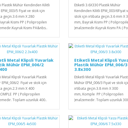
li Plastik Mühür Kendinden Kilitli
Etiketli 3.6X330 Plastik Mühür
 EPM_003/5 Fiyat ve stok için
Kendinden Kilitli EPM_003/6Fiyat 
ata geçin.3.6 mm X 280
stok için irtibata geçin.3.6 mm X 
ayrak Kısmı PP ( Polipropilen
mm, Bayrak Kısmı PP ( Polipropil
emedir.Kuyruk Kısmı PA&nbs..
)malzemedir.Kuyruk Kısmı PA ( Pol
etli Metal Klipsli Yuvarlak
Etiketli Metal Klipsli Yuv
tik Mühür EPM_006/2
Plastik Mühür EPM_006/3
x400
3.8x300
li Metal Klipsli Yuvarlak Plastik
Etiketli Metal Klipsli Yuvarlak Plast
 EPM_006/2 Fiyat ve stok için
Mühür EPM_006/3 Fiyat ve stok içi
ata geçin.2.3 mm X 400
irtibata geçin.3.8 mm X 300
OMPLE PP ( Polipropilen
mm, Komple PP ( Polipropilen
emedir. Toplam uzunluk 400..
)malzemedir. Toplam uzunluk 300