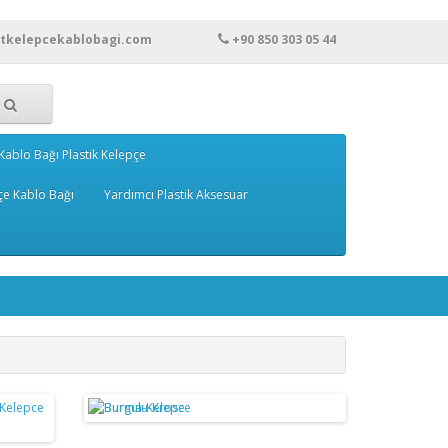
rtkelepcekablobagi.com
+90 850 303 05 44
Kablo Bağı Plastik Kelepçe
çe Kablo Bağı
Yardımcı Plastik Aksesuar