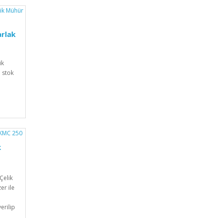
arlak
ik
 stok
k
Çelik
er ile
erilip