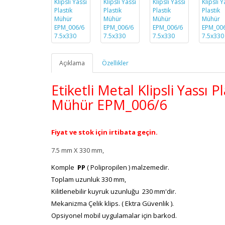
Açıklama
Özellikler
Etiketli Metal Klipsli Yassı Pl
Mühür
EPM_
006/6
Fiyat ve stok için irtibata geçin.
7.5 mm X 330 mm,
Komple
PP
( Polipropilen ) malzemedir.
Toplam uzunluk 330 mm,
Kilitlenebilir kuyruk uzunluğu 230 mm'dir.
Mekanizma Çelik klips. ( Ektra Güvenlik ).
Opsiyonel mobil uygulamalar için barkod.