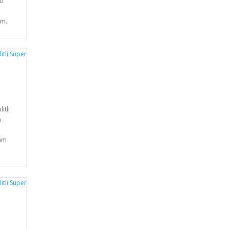
00
m..
itli
n
am