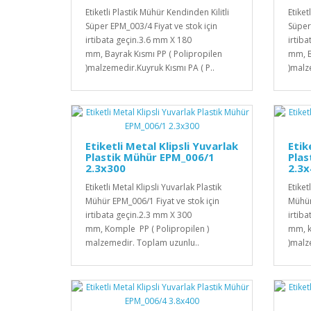
Etiketli Plastik Mühür Kendinden Kilitli
Etiket
Süper EPM_003/4 Fiyat ve stok için
Süper
irtibata geçin.3.6 mm X 180
irtib
mm, Bayrak Kısmı PP ( Polipropilen
mm, B
)malzemedir.Kuyruk Kısmı PA ( P..
)malz
Etiketli Metal Klipsli Yuvarlak
Etik
Plastik Mühür EPM_006/1
Plas
2.3x300
2.3
Etiketli Metal Klipsli Yuvarlak Plastik
Etiket
Mühür EPM_006/1 Fiyat ve stok için
Mühür
irtibata geçin.2.3 mm X 300
irtib
mm, Komple PP ( Polipropilen )
mm, k
malzemedir. Toplam uzunlu..
)malz