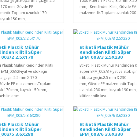
rtibata geçin.Kopartma Çizgili 2.5
1000 Adet / 1 Paket, 3,5 mm X 2
 170 mm, Gövde PP
mm, Kendinden Kilitli, Gövde PA
medir.Toplam uzunluk 170
malzemedir.Toplam uzunluk 200 
uyruk 150 mm,..
etli Plastik Mühür
Etiketli Plastik Mühür
inden Kilitli Süper
Kendinden Kilitli Süper
_003/2 2.5X170
EPM_003/3 2.5X230
li Plastik Mühür Kendinden Kilitli
Etiketli Plastik Mühür Kendinden Kil
 EPM_003/2Fiyat ve stok için
Süper EPM_003/3 Fiyat ve stok içi
ata geçin.2.5 mm X 170
irtibata geçin.2.5 mm X 230
Gövde PP malzemedir.Toplam
mm, Gövde PP malzemedir.Topl
uk 170 mm, kuyruk 150 mm,
uzunluk 230 mm, kuyruk 190 mm,
nebilir kısım ..
kilitlenebilir kısı..
etli Plastik Mühür
Etiketli Plastik Mühür
inden Kilitli Süper
Kendinden Kilitli Süper
_003/5 3.6X280
EPM_003/6 3.6X330