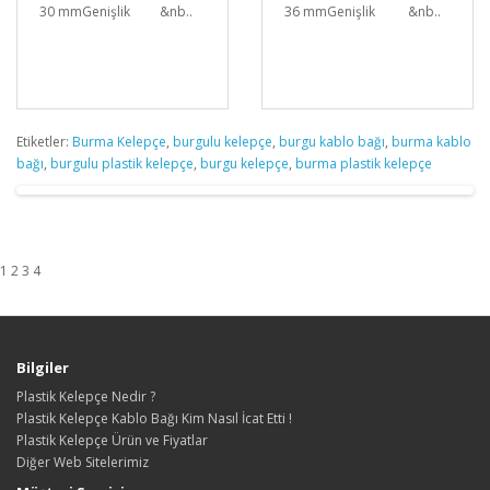
30 mmGenişlik &nb..
36 mmGenişlik &nb..
Etiketler:
Burma Kelepçe
,
burgulu kelepçe
,
burgu kablo bağı
,
burma kablo
bağı
,
burgulu plastik kelepçe
,
burgu kelepçe
,
burma plastik kelepçe
1 2 3 4
Bilgiler
Plastik Kelepçe Nedir ?
Plastik Kelepçe Kablo Bağı Kim Nasıl İcat Etti !
Plastik Kelepçe Ürün ve Fiyatlar
Diğer Web Sitelerimiz