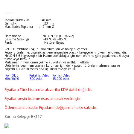
.. ..
Toplam Yükseklik : 40 mm
Genişlik : 23 mm
Max. Kablo Toplama : 17 mm Ø
Hammadde : NYLON 6.6 (UL94 V-2)
Çalışma Sıcaklığı : -40 °C ila +85 °C
Renk : Natürel Beyaz
RoHS Direktifine uygun imal edilmiştir ve halojen içermez.
Petrol ürünlerine, organik asitlere ve greslere plastik kelepçe'ler mükemmel dirençlidir.
NYLON 6.6 higroskopik bir Hammade olduğu için nem oranına göre yapılarındaki suyu
tutar veya bırakır.
Malzemenin nem oranı çekme kuvvetini ve sertliğini etkiler.
Ürünlerin ideal nem oranını koruması için delik poşetli ürünlerin alınmaması ve
poşetin kullanım esnasında açılması tavsiye edilir.
Koli Ölçü Paket İçi Adet Koli İçi Adet
60x40x40 500 Adet 15.000 Adet
Fiyatlara Türk Lirası olarak verilip KDV dahil değildir.
Fiyatlar peşin ödeme esas alınarak verilmiştir.
Ödeme anına kadar Fiyatların değiştirme hakkı saklıdır.
Burma Kelepçe BK117