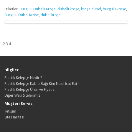
Etiketler:
Burgulu Dübelli Kroşe
,
dübelli kroşe
,
kroşe dübel
,
burgulu kroşe
,
Burgulu Dübel Kroşe
,
dübel kroşe
,
1 2 3 4
Bilgiler
Plastik Kelepçe Nedir ?
Plastik Kelepçe Kablo Bağı Kim Nasıl İcat Etti !
Plastik Kelepçe Ürün ve Fiyatlar
Diğer Web Sitelerimiz
Müşteri Servisi
İletişim
Site Haritası