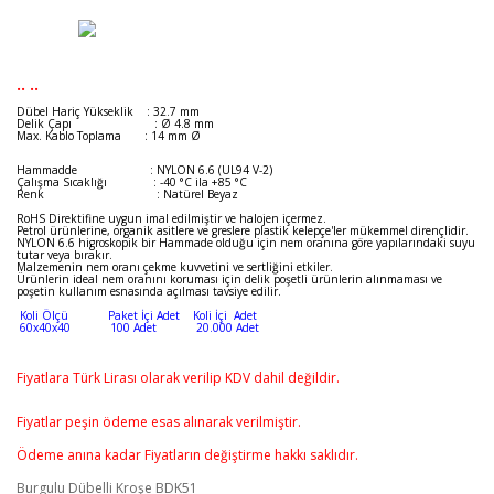
.. ..
Dübel Hariç Yükseklik : 32.7 mm
Delik Çapı : Ø 4.8 mm
Max. Kablo Toplama : 14 mm Ø
Hammadde : NYLON 6.6 (UL94 V-2)
Çalışma Sıcaklığı : -40 °C ila +85 °C
Renk : Natürel Beyaz
RoHS Direktifine uygun imal edilmiştir ve halojen içermez.
Petrol ürünlerine, organik asitlere ve greslere plastik kelepçe'ler mükemmel dirençlidir.
NYLON 6.6 higroskopik bir Hammade olduğu için nem oranına göre yapılarındaki suyu
tutar veya bırakır.
Malzemenin nem oranı çekme kuvvetini ve sertliğini etkiler.
Ürünlerin ideal nem oranını koruması için delik poşetli ürünlerin alınmaması ve
poşetin kullanım esnasında açılması tavsiye edilir.
Koli Ölçü Paket İçi Adet Koli İçi Adet
60x40x40 100 Adet 20.000 Adet
Fiyatlara Türk Lirası olarak verilip KDV dahil değildir.
Fiyatlar peşin ödeme esas alınarak verilmiştir.
Ödeme anına kadar Fiyatların değiştirme hakkı saklıdır.
Burgulu Dübelli Kroşe BDK51